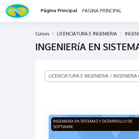
Salta al contenido principal
Página Principal
PAGINA PRINCIPAL
Cursos
LICENCIATURA E INGENIERIA
INGEN
INGENIERíA EN SISTE
Categorías
Imagen del curso FUNDAMENTOS DE FÍS
INGENIERíA EN SISTEMAS Y DESARROLLO DE
SOFTWARE