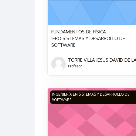
FUNDAMENTOS DE FÍSICA
1ERO SISTEMAS Y DESARROLLO DE
SOFTWARE
TORRE VILLA JESUS DAVID DE L
Profesor
Imagen del curso INTRODUCCIÓN A LA 
INGENIERíA EN SISTEMAS Y DESARROLLO DE
SOFTWARE