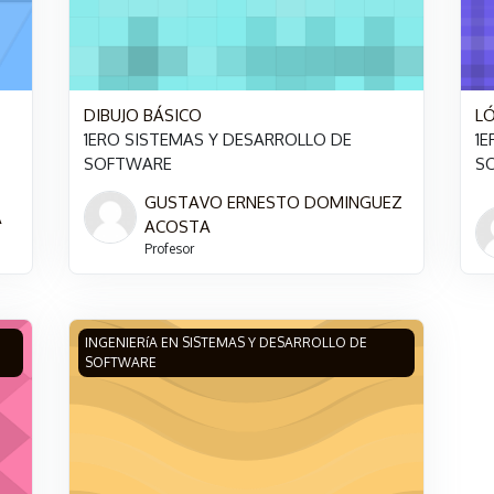
DIBUJO BÁSICO
L
1ERO SISTEMAS Y DESARROLLO DE
1E
SOFTWARE
S
GUSTAVO ERNESTO DOMINGUEZ
A
ACOSTA
Profesor
INGENIERÍA EN SOFTWARE
Imagen del curso MATEMÁTICAS BÁSICAS
INGENIERíA EN SISTEMAS Y DESARROLLO DE
SOFTWARE