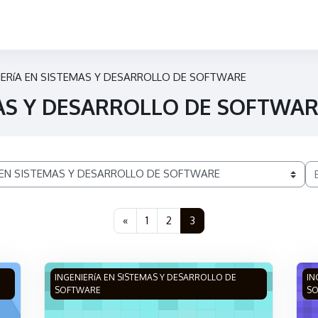
IERíA EN SISTEMAS Y DESARROLLO DE SOFTWARE
MAS Y DESARROLLO DE SOFTWA
Bu
Página anterior
Página 1
Página 2
Página 3
«
1
2
3
ICA
Imagen del curso DIBUJO BÁSICO
Im
INGENIERíA EN SISTEMAS Y DESARROLLO DE
IN
SOFTWARE
S